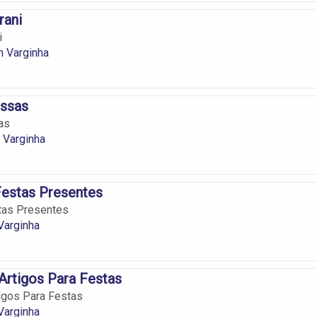
rani
i
m Varginha
ssas
as
Varginha
Festas Presentes
tas Presentes
Varginha
 Artigos Para Festas
tigos Para Festas
Varginha