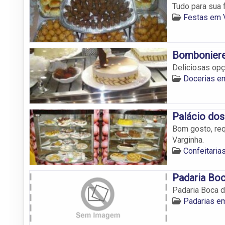
Tudo para sua 
Festas em 
Bomboniere
Deliciosas opç
Docerias e
Palácio do
Bom gosto, req
Varginha.
Confeitaria
Padaria Bo
Padaria Boca 
Padarias e