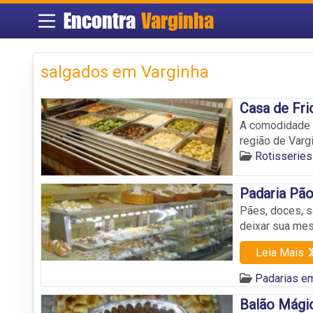
Encontra
Varginha
salgados em Varginha
Casa de Fri
A comodidade 
região de Vargi
Rotisseries
Padaria Pão
Pães, doces, s
deixar sua me
Leia Mais
Padarias e
Balão Mági