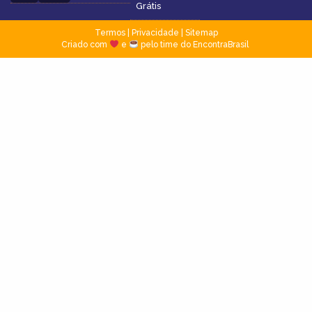
Grátis
Termos
|
Privacidade
|
Sitemap
Criado com
e
pelo time do EncontraBrasil