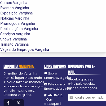
Cursos Varginha
Eventos Varginha
Exposição Varginha
Notícias Varginha
Promoções Varginha
Reclamações Varginha
Serviços Varginha
Shows Varginha
Trânsito Varginha
Vagas de Empregos Varginha
ENCONTRA
VARGINHA
LINKS RÁPIDOS
NOVIDADES POR E-
MAIL
O melhor de Varginha
Sobre
num só lugar! Dicas, onde
EncontraVarginha
Receba grátis as
ir, o que fazer, as melhores
principais notícias,
Fale com o
empresas, locais, serviços
dicas e promoções
EncontraVarginha
e muito mais no guia
Encontra Varginha.
ANUNCIE
:
Com
destaque
|