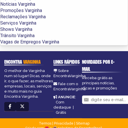
Notícias Varginha
Promoções Varginha
Reclamações Varginha
Serviços Varginha
Shows Varginha
Trânsito Varginha
Vagas de Empregos Varginha
ENCONTRA
VARGINHA
LINKS RÁPIDOS
NOVIDADES POR E-
MAIL
O melhor de Varginha
Sobre
num só lugar! Dicas, onde
EncontraVarginha
Receba grátis as
ir, o que fazer, as melhores
principais notícias,
Fale com o
empresas, locais, serviços
dicas e promoções
EncontraVarginha
e muito mais no guia
Encontra Varginha.
ANUNCIE
:
Com
destaque
|
Grátis
Termos
|
Privacidade
|
Sitemap