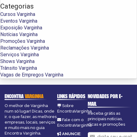
Categorias
Cursos Varginha
Eventos Varginha
Exposição Varginha
Notícias Varginha
Promoções Varginha
Reclamações Varginha
Serviços Varginha
Shows Varginha
Trânsito Varginha
Vagas de Empregos Varginha
ENCONTRA
VARGINHA
LINKS RÁPIDOS
NOVIDADES POR E-
MAIL
O melhor de Varginha
Sobre
num só lugar! Dicas, onde
EncontraVarginha
Receba grátis as
ir, o que fazer, as melhores
principais notícias,
Fale com o
empresas, locais, serviços
dicas e promoções
EncontraVarginha
e muito mais no guia
Encontra Varginha.
ANUNCIE
: