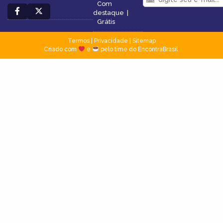
Com
destaque
|
Grátis
Termos
|
Privacidade
|
Sitemap
Criado com
e
pelo time do EncontraBrasil