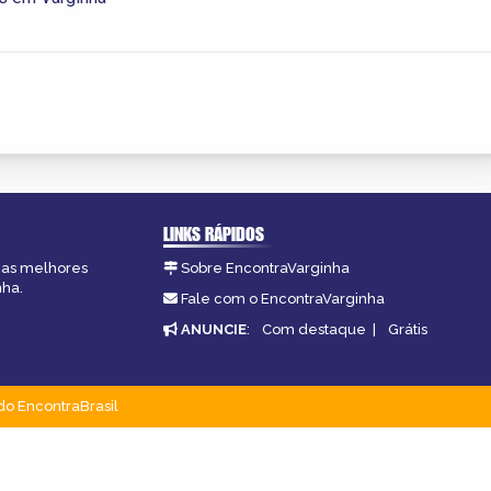
LINKS RÁPIDOS
, as melhores
Sobre EncontraVarginha
nha.
Fale com o EncontraVarginha
ANUNCIE
:
Com destaque
|
Grátis
do EncontraBrasil