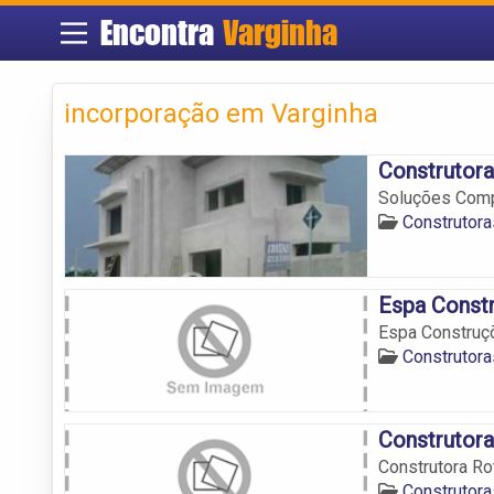
Encontra
Varginha
incorporação em Varginha
Construtor
Soluções Comp
Construtora
Espa Constr
Espa Construç
Construtora
Construtora
Construtora Ro
Construtora