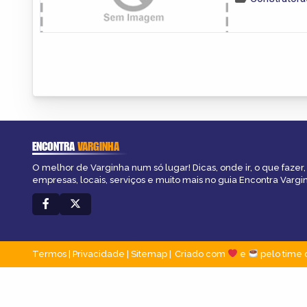
ENCONTRA
VARGINHA
O melhor de Varginha num só lugar! Dicas, onde ir, o que fazer
empresas, locais, serviços e muito mais no guia Encontra Vargi
Termos
|
Privacidade
|
Sitemap
Criado com
e
pelo time 