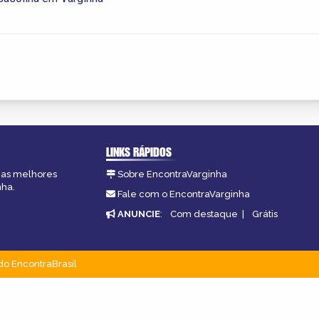
LINKS RÁPIDOS
, as melhores
Sobre EncontraVarginha
nha.
Fale com o EncontraVarginha
ANUNCIE
:
Com destaque
|
Grátis
do EncontraBrasil