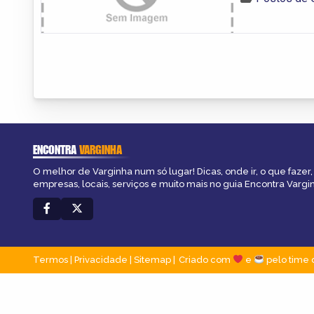
ENCONTRA
VARGINHA
O melhor de Varginha num só lugar! Dicas, onde ir, o que fazer
empresas, locais, serviços e muito mais no guia Encontra Vargi
Termos
|
Privacidade
|
Sitemap
Criado com
e
pelo time 