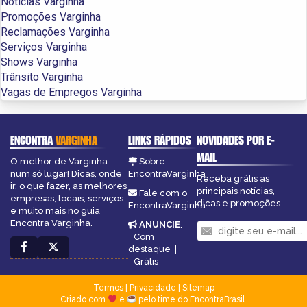
Notícias Varginha
Promoções Varginha
Reclamações Varginha
Serviços Varginha
Shows Varginha
Trânsito Varginha
Vagas de Empregos Varginha
ENCONTRA
VARGINHA
LINKS RÁPIDOS
NOVIDADES POR E-
MAIL
O melhor de Varginha
Sobre
num só lugar! Dicas, onde
EncontraVarginha
Receba grátis as
ir, o que fazer, as melhores
principais notícias,
Fale com o
empresas, locais, serviços
dicas e promoções
EncontraVarginha
e muito mais no guia
Encontra Varginha.
ANUNCIE
:
Com
destaque
|
Grátis
Termos
|
Privacidade
|
Sitemap
Criado com
e
pelo time do EncontraBrasil