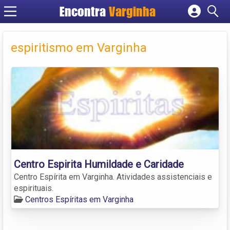
Encontra
Varginha
Cadastrar empresa
Fazer login
espiritismo em Varginha
Criar conta
Centro Espirita Humildade e Caridade
Centro Espírita em Varginha. Atividades assistenciais e
espirituais.
Centros Espíritas em Varginha