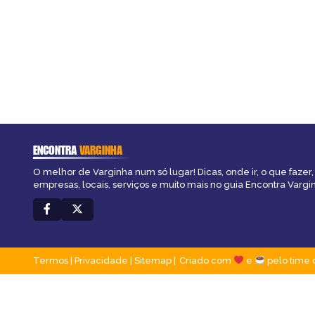
ENCONTRA
VARGINHA
O melhor de Varginha num só lugar! Dicas, onde ir, o que fazer
empresas, locais, serviços e muito mais no guia Encontra Vargi
Termos
|
Privacidade
|
Sitemap
Criado com
e
pelo time 