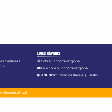
LINKS RÁPIDOS
, as melhores
Sobre EncontraVarginha
nha.
Fale com o EncontraVarginha
ANUNCIE
:
Com destaque
|
Grátis
do EncontraBrasil