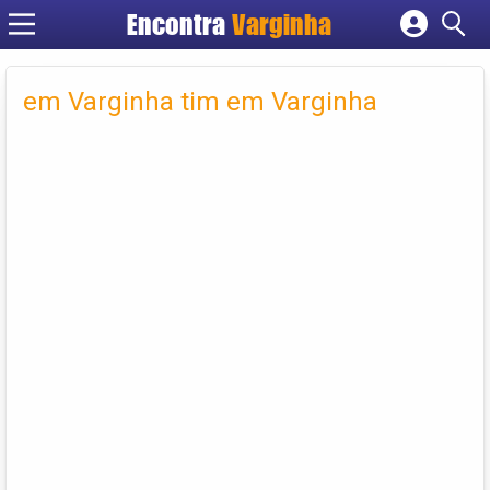
Encontra
Varginha
Cadastrar empresa
Fazer login
em Varginha tim em Varginha
Criar conta