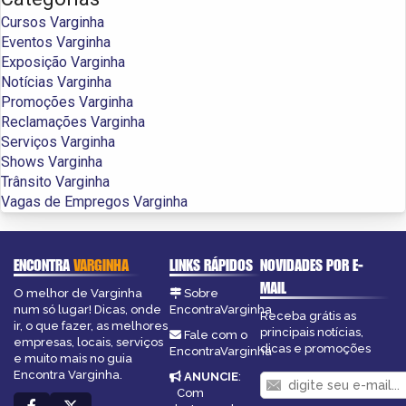
Cursos Varginha
Eventos Varginha
Exposição Varginha
Notícias Varginha
Promoções Varginha
Reclamações Varginha
Serviços Varginha
Shows Varginha
Trânsito Varginha
Vagas de Empregos Varginha
ENCONTRA
VARGINHA
LINKS RÁPIDOS
NOVIDADES POR E-
MAIL
O melhor de Varginha
Sobre
num só lugar! Dicas, onde
EncontraVarginha
Receba grátis as
ir, o que fazer, as melhores
principais notícias,
Fale com o
empresas, locais, serviços
dicas e promoções
EncontraVarginha
e muito mais no guia
Encontra Varginha.
ANUNCIE
:
Com