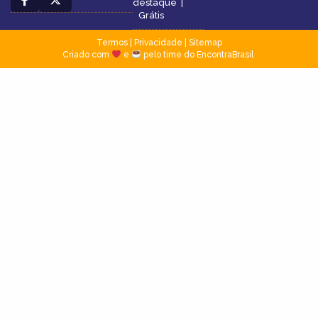
destaque
|
Grátis
Termos
|
Privacidade
|
Sitemap
Criado com
e
pelo time do EncontraBrasil