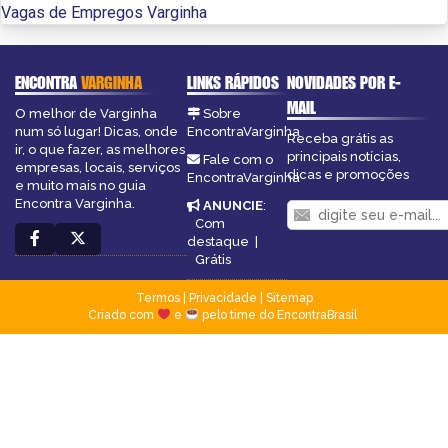
Vagas de Empregos Varginha
ENCONTRA
VARGINHA
LINKS RÁPIDOS
NOVIDADES POR E-
MAIL
O melhor de Varginha
Sobre
num só lugar! Dicas, onde
EncontraVarginha
Receba grátis as
ir, o que fazer, as melhores
principais notícias,
Fale com o
empresas, locais, serviços
dicas e promoções
EncontraVarginha
e muito mais no guia
Encontra Varginha.
ANUNCIE
:
Com
destaque
|
Grátis
Termos
|
Privacidade
|
Sitemap
Criado com
e
pelo time do EncontraBrasil