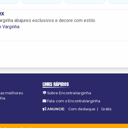
ex
rginha abajures exclusivos e decore com estilo.
 Varginha
LINKS RÁPIDOS
, as melhores
Sobre EncontraVarginha
nha.
Fale com o EncontraVarginha
ANUNCIE
:
Com destaque
|
Grátis