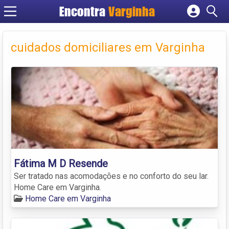
Encontra
Varginha
Cadastrar empresa
Fazer login
cuidados domiciliares em Varginha
Criar conta
Fátima M D Resende
Ser tratado nas acomodações e no conforto do seu lar.
Home Care em Varginha.
Home Care em Varginha