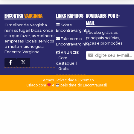
ENCONTRA
VARGINHA
LINKS RÁPIDOS
NOVIDADES POR E-
MAIL
O melhor de Varginha
Sobre
num só lugar! Dicas, onde
EncontraVarginha
Receba grátis as
ir, o que fazer, as melhores
principais notícias,
Fale com o
empresas, locais, serviços
dicas e promoções
EncontraVarginha
e muito mais no guia
Encontra Varginha.
ANUNCIE
:
Com
destaque
|
Grátis
Termos
|
Privacidade
|
Sitemap
Criado com
e
pelo time do EncontraBrasil