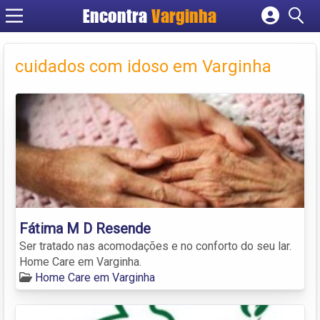
Encontra
Varginha
Cadastrar empresa
Fazer login
cuidados com idoso em Varginha
Criar conta
Fátima M D Resende
Ser tratado nas acomodações e no conforto do seu lar.
Home Care em Varginha.
Home Care em Varginha