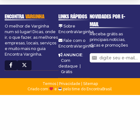
ENCONTRA
VARGINHA
LINKS RÁPIDOS
NOVIDADES POR E-
MAIL
O melhor de Varginha
Sobre
num só lugar! Dicas, onde
EncontraVarginha
Receba grátis as
ir, o que fazer, as melhores
principais notícias,
Fale com o
empresas, locais, serviços
dicas e promoções
EncontraVarginha
e muito mais no guia
Encontra Varginha.
ANUNCIE
:
Com
destaque
|
Grátis
Termos
|
Privacidade
|
Sitemap
Criado com
e
pelo time do EncontraBrasil