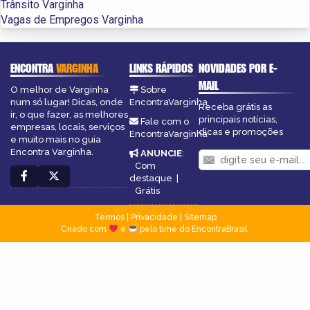
Trânsito Varginha
Vagas de Empregos Varginha
ENCONTRA
VARGINHA
LINKS RÁPIDOS
NOVIDADES POR E-
MAIL
O melhor de Varginha
Sobre
num só lugar! Dicas, onde
EncontraVarginha
Receba grátis as
ir, o que fazer, as melhores
principais notícias,
Fale com o
empresas, locais, serviços
dicas e promoções
EncontraVarginha
e muito mais no guia
Encontra Varginha.
ANUNCIE
:
Com
destaque
|
Grátis
Termos
|
Privacidade
|
Sitemap
Criado com
e
pelo time do EncontraBrasil