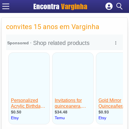
Encontra
Varginha
Cadastrar empresa
Fazer login
convites 15 anos em Varginha
Criar conta