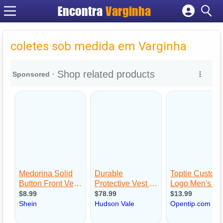
Encontra
Varginha
Cadastrar empresa
Fazer login
coletes sob medida em Varginha
Criar conta