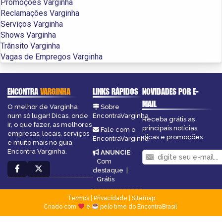
Promoções Varginha
Reclamações Varginha
Serviços Varginha
Shows Varginha
Trânsito Varginha
Vagas de Empregos Varginha
ENCONTRA
VARGINHA
LINKS RÁPIDOS
NOVIDADES POR E-
MAIL
O melhor de Varginha
Sobre
num só lugar! Dicas, onde
EncontraVarginha
Receba grátis as
ir, o que fazer, as melhores
principais notícias,
Fale com o
empresas, locais, serviços
dicas e promoções
EncontraVarginha
e muito mais no guia
Encontra Varginha.
ANUNCIE
:
Com
destaque
|
Grátis
Termos
|
Privacidade
|
Sitemap
Criado com
e
pelo time do EncontraBrasil