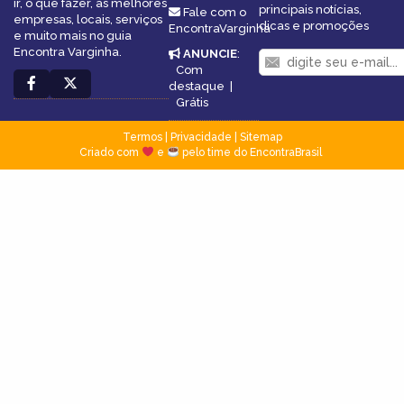
ir, o que fazer, as melhores
principais notícias,
Fale com o
empresas, locais, serviços
dicas e promoções
EncontraVarginha
e muito mais no guia
Encontra Varginha.
ANUNCIE
:
Com
destaque
|
Grátis
Termos
|
Privacidade
|
Sitemap
Criado com
e
pelo time do EncontraBrasil