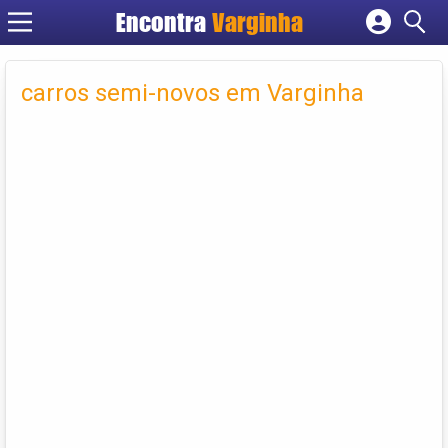
Encontra
Varginha
Cadastrar empresa
Fazer login
carros semi-novos em Varginha
Criar conta