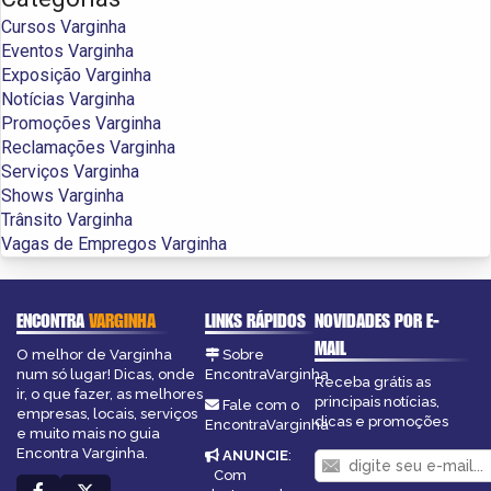
Cursos Varginha
Eventos Varginha
Exposição Varginha
Notícias Varginha
Promoções Varginha
Reclamações Varginha
Serviços Varginha
Shows Varginha
Trânsito Varginha
Vagas de Empregos Varginha
ENCONTRA
VARGINHA
LINKS RÁPIDOS
NOVIDADES POR E-
MAIL
O melhor de Varginha
Sobre
num só lugar! Dicas, onde
EncontraVarginha
Receba grátis as
ir, o que fazer, as melhores
principais notícias,
Fale com o
empresas, locais, serviços
dicas e promoções
EncontraVarginha
e muito mais no guia
Encontra Varginha.
ANUNCIE
:
Com