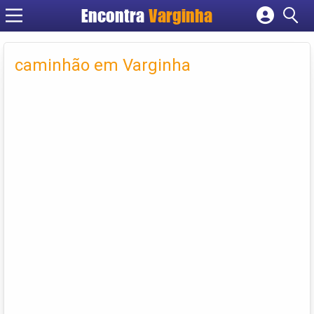
Encontra
Varginha
Cadastrar empresa
Fazer login
caminhão em Varginha
Criar conta