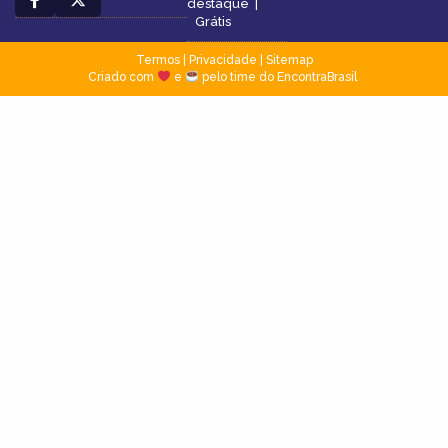
destaque
|
Grátis
Termos
|
Privacidade
|
Sitemap
Criado com
e
pelo time do EncontraBrasil