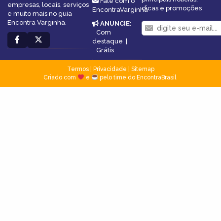
Fale com o
empresas, locais, serviços
dicas e promoções
EncontraVarginha
e muito mais no guia
Encontra Varginha.
ANUNCIE
:
Com
destaque
|
Grátis
Termos
|
Privacidade
|
Sitemap
Criado com
e
pelo time do EncontraBrasil