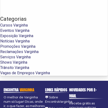
Categorias
Cursos Varginha
Eventos Varginha
Exposição Varginha
Notícias Varginha
Promoções Varginha
Reclamações Varginha
Serviços Varginha
Shows Varginha
Trânsito Varginha
Vagas de Empregos Varginha
ENCONTRA
VARGINHA
LINKS RÁPIDOS
NOVIDADES POR E-
MAIL
O melhor de Varginha
Sobre
num só lugar! Dicas, onde
EncontraVarginha
Receba grátis as
ir, o que fazer, as melhores
principais notícias,