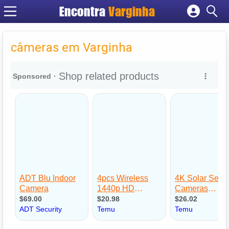
Encontra
Varginha
Cadastrar empresa
Fazer login
câmeras em Varginha
Criar conta