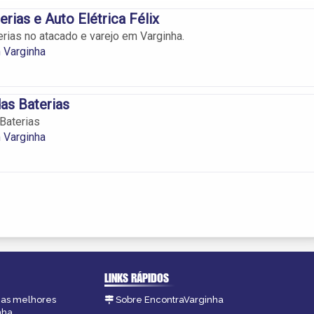
rias e Auto Elétrica Félix
rias no atacado e varejo em Varginha.
 Varginha
as Baterias
Baterias
 Varginha
LINKS RÁPIDOS
, as melhores
Sobre EncontraVarginha
nha.