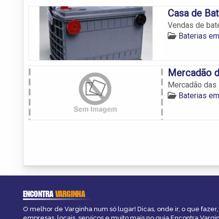
Casa de Bate
Vendas de bate
Baterias em
Mercadão d
Mercadão das 
Baterias em
ENCONTRA
VARGINHA
O melhor de Varginha num só lugar! Dicas, onde ir, o que fazer
empresas, locais, serviços e muito mais no guia Encontra Vargi