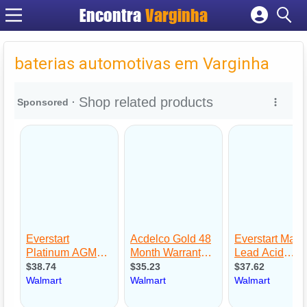
Encontra
Varginha
Cadastrar empresa
Fazer login
baterias automotivas em Varginha
Criar conta