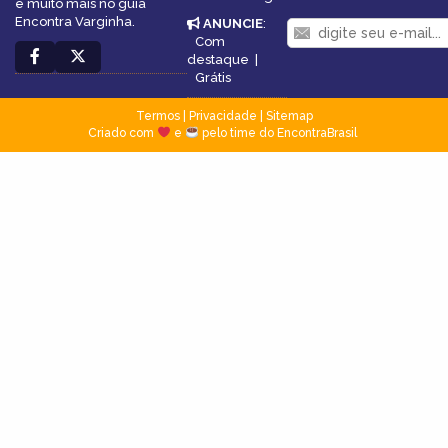
e muito mais no guia
Encontra Varginha.
ANUNCIE
:
Com
destaque
|
Grátis
Termos
|
Privacidade
|
Sitemap
Criado com
e
pelo time do EncontraBrasil