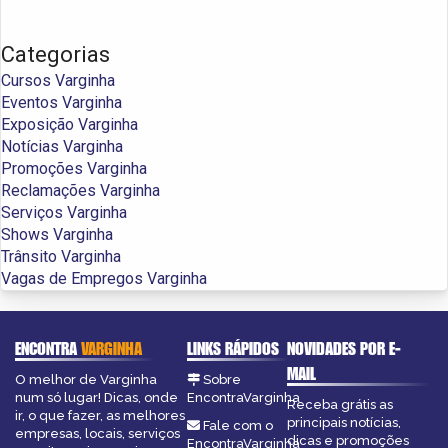
Categorias
Cursos Varginha
Eventos Varginha
Exposição Varginha
Notícias Varginha
Promoções Varginha
Reclamações Varginha
Serviços Varginha
Shows Varginha
Trânsito Varginha
Vagas de Empregos Varginha
ENCONTRA
VARGINHA
LINKS RÁPIDOS
NOVIDADES POR E-
MAIL
O melhor de Varginha
Sobre
num só lugar! Dicas, onde
EncontraVarginha
Receba grátis as
ir, o que fazer, as melhores
principais notícias,
Fale com o
empresas, locais, serviços
dicas e promoções
EncontraVarginha