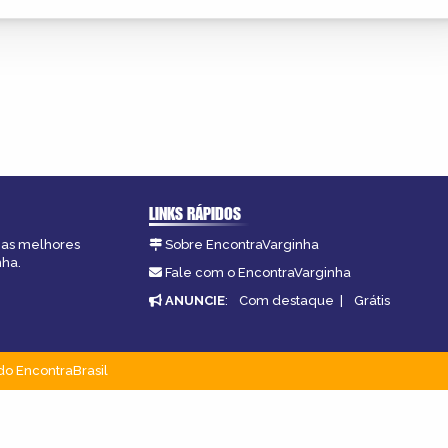
LINKS RÁPIDOS
, as melhores
Sobre EncontraVarginha
nha.
Fale com o EncontraVarginha
ANUNCIE
:
Com destaque
|
Grátis
do EncontraBrasil