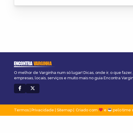
ENCONTRA
VARGINHA
O melhor de Varginha num só lugar! Dicas, onde ir, o que fazer
empresas, locais, serviços e muito mais no guia Encontra Vargi
Termos
|
Privacidade
|
Sitemap
Criado com
e
pelo time 