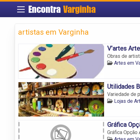
Encontra
Varginha
artistas em Varginha
V’artes Art
Obras de artis
Artes em Va
Utilidades 
Variedade de 
Lojas de Ar
Gráfica Opç
Gráfica Opção 
Artes em Va