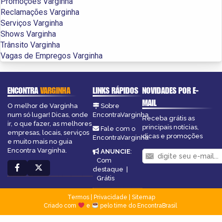
Promoções Varginha
Reclamações Varginha
Serviços Varginha
Shows Varginha
Trânsito Varginha
Vagas de Empregos Varginha
ENCONTRA
VARGINHA
LINKS RÁPIDOS
NOVIDADES POR E-
MAIL
O melhor de Varginha
Sobre
num só lugar! Dicas, onde
EncontraVarginha
Receba grátis as
ir, o que fazer, as melhores
principais notícias,
Fale com o
empresas, locais, serviços
dicas e promoções
EncontraVarginha
e muito mais no guia
Encontra Varginha.
ANUNCIE
:
Com
destaque
|
Grátis
Termos
|
Privacidade
|
Sitemap
Criado com
e
pelo time do EncontraBrasil