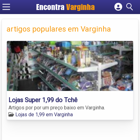
Encontra
Varginha
Cadastrar empresa
Fazer login
artigos populares em Varginha
Criar conta
Lojas Super 1,99 do Tchê
Artigos por por um preço baixo em Varginha.
Lojas de 1,99 em Varginha