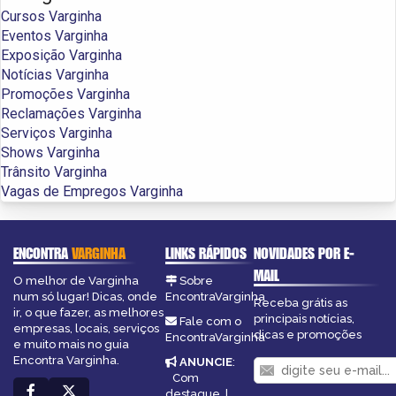
Cursos Varginha
Eventos Varginha
Exposição Varginha
Notícias Varginha
Promoções Varginha
Reclamações Varginha
Serviços Varginha
Shows Varginha
Trânsito Varginha
Vagas de Empregos Varginha
ENCONTRA
VARGINHA
LINKS RÁPIDOS
NOVIDADES POR E-
MAIL
O melhor de Varginha
Sobre
num só lugar! Dicas, onde
EncontraVarginha
Receba grátis as
ir, o que fazer, as melhores
principais notícias,
Fale com o
empresas, locais, serviços
dicas e promoções
EncontraVarginha
e muito mais no guia
Encontra Varginha.
ANUNCIE
:
Com
destaque
|