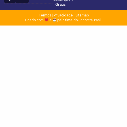
Grátis
Termos
|
Privacidade
|
Sitemap
Criado com
e
pelo time do EncontraBrasil