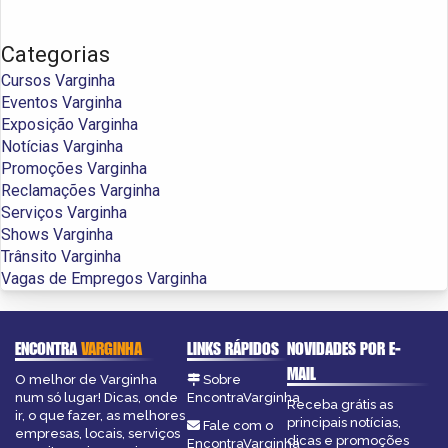
Categorias
Cursos Varginha
Eventos Varginha
Exposição Varginha
Notícias Varginha
Promoções Varginha
Reclamações Varginha
Serviços Varginha
Shows Varginha
Trânsito Varginha
Vagas de Empregos Varginha
ENCONTRA
VARGINHA
LINKS RÁPIDOS
NOVIDADES POR E-
MAIL
O melhor de Varginha
Sobre
num só lugar! Dicas, onde
EncontraVarginha
Receba grátis as
ir, o que fazer, as melhores
principais notícias,
Fale com o
empresas, locais, serviços
dicas e promoções
EncontraVarginha