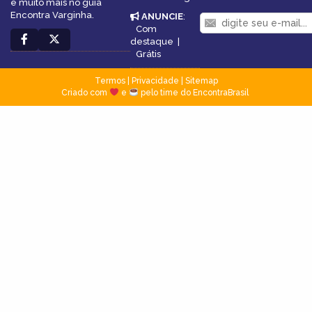
e muito mais no guia
Encontra Varginha.
ANUNCIE
:
Com
destaque
|
Grátis
Termos
|
Privacidade
|
Sitemap
Criado com
e
pelo time do EncontraBrasil