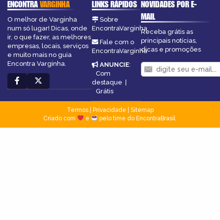
ENCONTRA
VARGINHA
LINKS RÁPIDOS
NOVIDADES POR E-
MAIL
O melhor de Varginha
Sobre
num só lugar! Dicas, onde
EncontraVarginha
Receba grátis as
ir, o que fazer, as melhores
principais notícias,
Fale com o
empresas, locais, serviços
dicas e promoções
EncontraVarginha
e muito mais no guia
Encontra Varginha.
ANUNCIE
:
Com
destaque
|
Grátis
Termos
|
Privacidade
|
Sitemap
Criado com
e
pelo time do EncontraBrasil