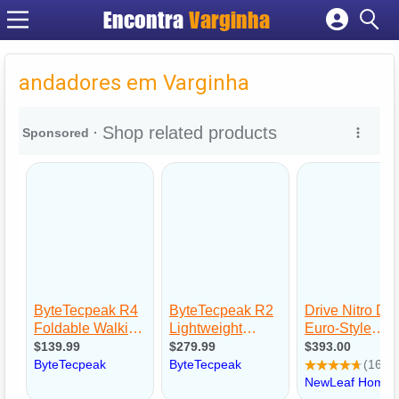
Encontra
Varginha
Cadastrar empresa
Fazer login
andadores em Varginha
Criar conta