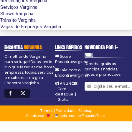
Reclamações Varginha
Serviços Varginha
Shows Varginha
Trânsito Varginha
Vagas de Empregos Varginha
ENCONTRA
VARGINHA
LINKS RÁPIDOS
NOVIDADES POR E-
MAIL
O melhor de Varginha
Sobre
num só lugar! Dicas, onde
EncontraVarginha
Receba grátis as
ir, o que fazer, as melhores
principais notícias,
Fale com o
empresas, locais, serviços
dicas e promoções
EncontraVarginha
e muito mais no guia
Encontra Varginha.
ANUNCIE
:
Com
destaque
|
Grátis
Termos
|
Privacidade
|
Sitemap
Criado com
e
pelo time do EncontraBrasil