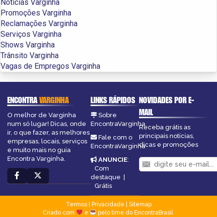
Notícias Varginha
Promoções Varginha
Reclamações Varginha
Serviços Varginha
Shows Varginha
Trânsito Varginha
Vagas de Empregos Varginha
ENCONTRA
VARGINHA
LINKS RÁPIDOS
NOVIDADES POR E-
MAIL
O melhor de Varginha
Sobre
num só lugar! Dicas, onde
EncontraVarginha
Receba grátis as
ir, o que fazer, as melhores
principais notícias,
Fale com o
empresas, locais, serviços
dicas e promoções
EncontraVarginha
e muito mais no guia
Encontra Varginha.
ANUNCIE
:
Com
destaque
|
Grátis
Termos
|
Privacidade
|
Sitemap
Criado com
e
pelo time do EncontraBrasil