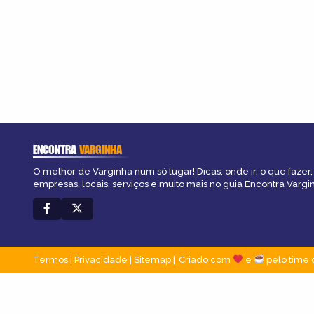
ENCONTRA
VARGINHA
O melhor de Varginha num só lugar! Dicas, onde ir, o que fazer
empresas, locais, serviços e muito mais no guia Encontra Vargi
Termos
|
Privacidade
|
Sitemap
Criado com
e
pelo time 