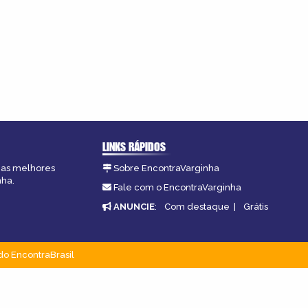
LINKS RÁPIDOS
, as melhores
Sobre EncontraVarginha
nha.
Fale com o EncontraVarginha
ANUNCIE
:
Com destaque
|
Grátis
do EncontraBrasil