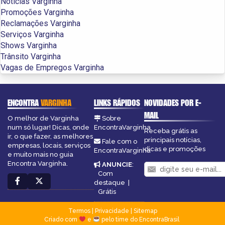
Notícias Varginha
Promoções Varginha
Reclamações Varginha
Serviços Varginha
Shows Varginha
Trânsito Varginha
Vagas de Empregos Varginha
ENCONTRA
VARGINHA
LINKS RÁPIDOS
NOVIDADES POR E-
MAIL
O melhor de Varginha
Sobre
num só lugar! Dicas, onde
EncontraVarginha
Receba grátis as
ir, o que fazer, as melhores
principais notícias,
Fale com o
empresas, locais, serviços
dicas e promoções
EncontraVarginha
e muito mais no guia
Encontra Varginha.
ANUNCIE
:
Com
destaque
|
Grátis
Termos
|
Privacidade
|
Sitemap
Criado com
e
pelo time do EncontraBrasil