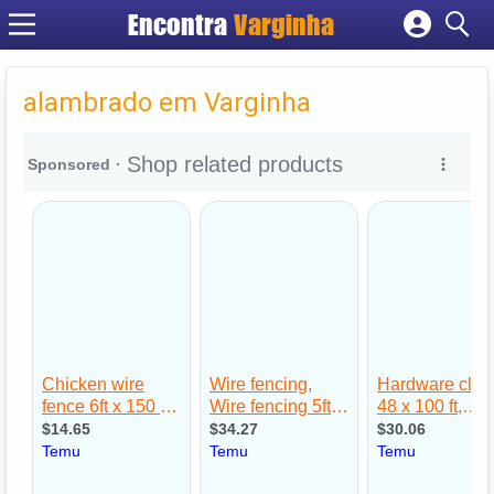
Encontra
Varginha
Cadastrar empresa
Fazer login
alambrado em Varginha
Criar conta