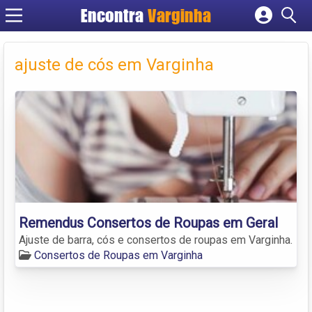
Encontra
Varginha
Cadastrar empresa
Fazer login
ajuste de cós em Varginha
Criar conta
Remendus Consertos de Roupas em Geral
Ajuste de barra, cós e consertos de roupas em Varginha.
Consertos de Roupas em Varginha