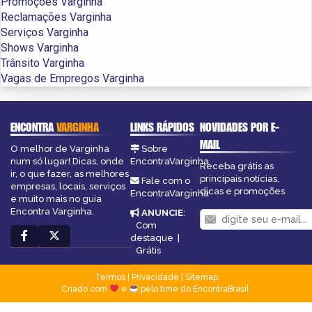
Promoções Varginha
Reclamações Varginha
Serviços Varginha
Shows Varginha
Trânsito Varginha
Vagas de Empregos Varginha
ENCONTRA
VARGINHA
LINKS RÁPIDOS
NOVIDADES POR E-
MAIL
O melhor de Varginha
Sobre
num só lugar! Dicas, onde
EncontraVarginha
Receba grátis as
ir, o que fazer, as melhores
principais notícias,
Fale com o
empresas, locais, serviços
dicas e promoções
EncontraVarginha
e muito mais no guia
Encontra Varginha.
ANUNCIE
:
Com
destaque
|
Grátis
Termos
|
Privacidade
|
Sitemap
Criado com
e
pelo time do EncontraBrasil