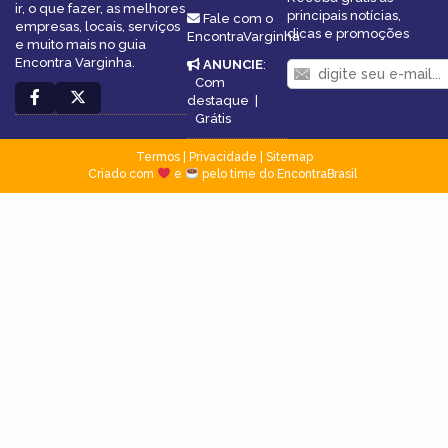
ir, o que fazer, as melhores
principais notícias,
Fale com o
empresas, locais, serviços
dicas e promoções
EncontraVarginha
e muito mais no guia
Encontra Varginha.
ANUNCIE
:
Com
destaque
|
Grátis
Termos
|
Privacidade
|
Sitemap
Criado com
e
pelo time do EncontraBrasil