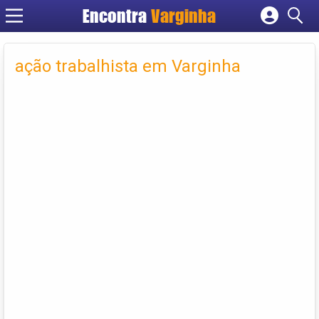
Encontra
Varginha
Cadastrar empresa
Fazer login
ação trabalhista em Varginha
Criar conta