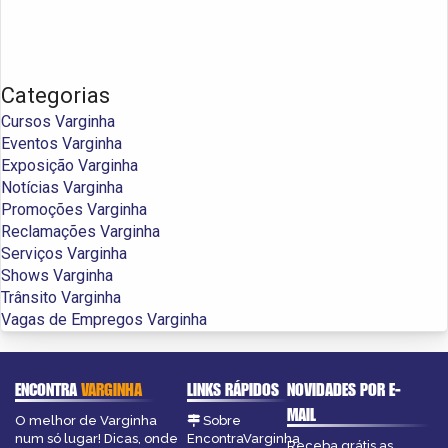
Categorias
Cursos Varginha
Eventos Varginha
Exposição Varginha
Notícias Varginha
Promoções Varginha
Reclamações Varginha
Serviços Varginha
Shows Varginha
Trânsito Varginha
Vagas de Empregos Varginha
ENCONTRA
VARGINHA
LINKS RÁPIDOS
NOVIDADES POR E-
MAIL
O melhor de Varginha
Sobre
num só lugar! Dicas, onde
EncontraVarginha
Receba grátis as