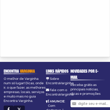
ENCONTRA
VARGINHA
LINKS RÁPIDOS
NOVIDADES POR E-
MAIL
O melhor de Varginha
Sobre
num só lugar! Dicas, onde
EncontraVarginha
Receba grátis as
ir, o que fazer, as melhores
principais notícias,
Fale com o
empresas, locais, serviços
dicas e promoções
EncontraVarginha
e muito mais no guia
Encontra Varginha.
ANUNCIE
:
Com