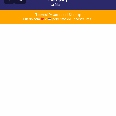
destaque
|
Grátis
Termos
|
Privacidade
|
Sitemap
Criado com
e
pelo time do EncontraBrasil