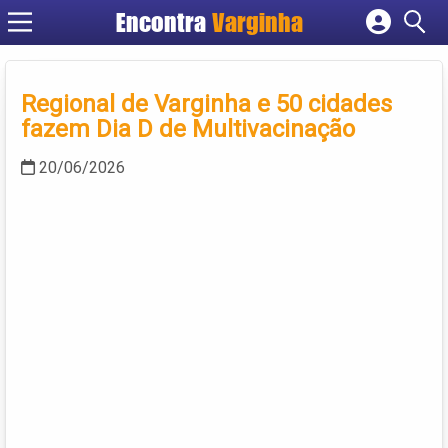
Encontra
Varginha
Cadastrar empresa
Fazer login
Regional de Varginha e 50 cidades
Criar conta
fazem Dia D de Multivacinação
20/06/2026