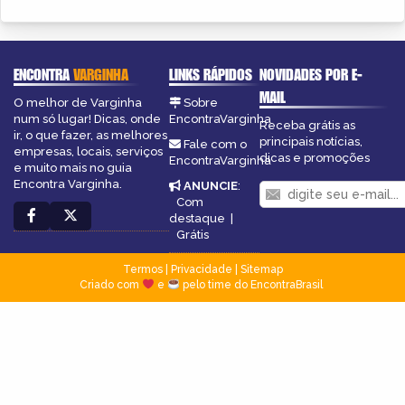
ENCONTRA
VARGINHA
LINKS RÁPIDOS
NOVIDADES POR E-
MAIL
O melhor de Varginha
Sobre
num só lugar! Dicas, onde
EncontraVarginha
Receba grátis as
ir, o que fazer, as melhores
principais notícias,
Fale com o
empresas, locais, serviços
dicas e promoções
EncontraVarginha
e muito mais no guia
Encontra Varginha.
ANUNCIE
:
Com
destaque
|
Grátis
Termos
|
Privacidade
|
Sitemap
Criado com
e
pelo time do EncontraBrasil