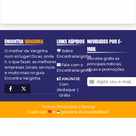
ENCONTRA
VARGINHA
LINKS RÁPIDOS
NOVIDADES POR E-
MAIL
O melhor de Varginha
Sobre
num só lugar! Dicas, onde
EncontraVarginha
Receba grátis as
ir, o que fazer, as melhores
principais notícias,
Fale com o
empresas, locais, serviços
dicas e promoções
EncontraVarginha
e muito mais no guia
Encontra Varginha.
ANUNCIE
:
Com
destaque
|
Grátis
Termos
|
Privacidade
|
Sitemap
Criado com
e
pelo time do EncontraBrasil