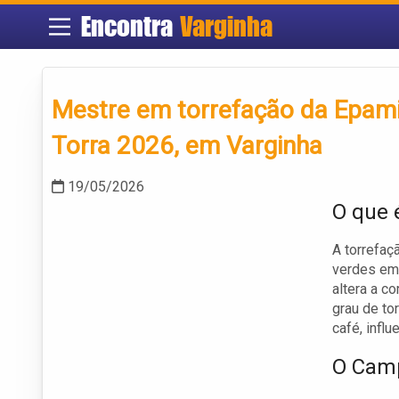
Encontra
Varginha
Mestre em torrefação da Epami
Torra 2026, em Varginha
19/05/2026
O que 
A torrefaç
verdes em 
altera a c
grau de to
café, infl
O Camp