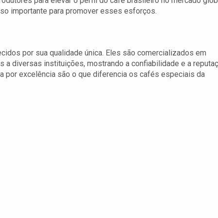
odutores para elevar o perfil do café brasileiro no mercado glob
sso importante para promover esses esforços.
idos por sua qualidade única. Eles são comercializados em
 a diversas instituições, mostrando a confiabilidade e a reputa
a por excelência são o que diferencia os cafés especiais da