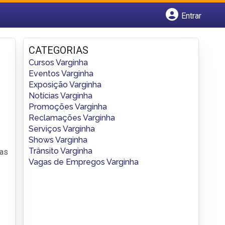
Entrar
Cadastrar empresa
Fazer login
CATEGORIAS
Criar conta
Cursos Varginha
Eventos Varginha
Exposição Varginha
Notícias Varginha
Promoções Varginha
Reclamações Varginha
Serviços Varginha
Shows Varginha
Trânsito Varginha
nas
Vagas de Empregos Varginha