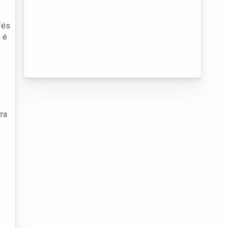
fés
 é
ra