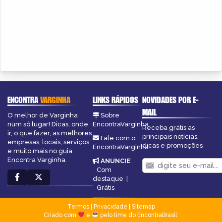
ENCONTRA
VARGINHA
LINKS RÁPIDOS
NOVIDADES POR E-
MAIL
O melhor de Varginha
Sobre
num só lugar! Dicas, onde
EncontraVarginha
Receba grátis as
ir, o que fazer, as melhores
principais notícias,
Fale com o
empresas, locais, serviços
dicas e promoções
EncontraVarginha
e muito mais no guia
Encontra Varginha.
ANUNCIE
:
Com
destaque
|
Grátis
Termos
|
Privacidade
|
Sitemap
Criado com
e
pelo time do EncontraBrasil