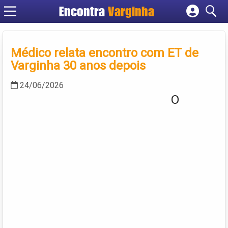
Encontra
Varginha
Cadastrar empresa
Fazer login
Médico relata encontro com ET de
Criar conta
Varginha 30 anos depois
24/06/2026
O