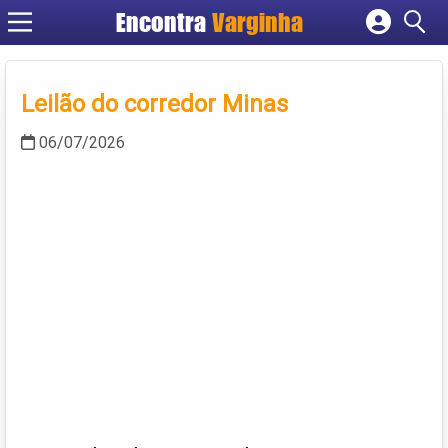
Encontra
Varginha
Cadastrar empresa
Fazer login
Leilão do corredor Minas
Criar conta
06/07/2026