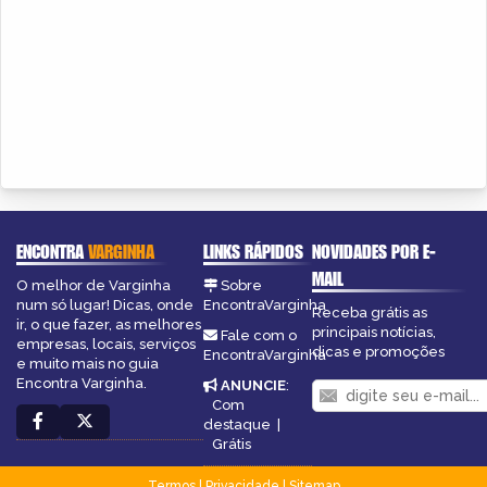
ENCONTRA
VARGINHA
LINKS RÁPIDOS
NOVIDADES POR E-
MAIL
O melhor de Varginha
Sobre
num só lugar! Dicas, onde
EncontraVarginha
Receba grátis as
ir, o que fazer, as melhores
principais notícias,
Fale com o
empresas, locais, serviços
dicas e promoções
EncontraVarginha
e muito mais no guia
Encontra Varginha.
ANUNCIE
:
Com
destaque
|
Grátis
Termos
|
Privacidade
|
Sitemap