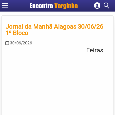
Encontra
Varginha
Cadastrar empresa
Fazer login
Jornal da Manhã Alagoas 30/06/26
Criar conta
1º Bloco
30/06/2026
Feiras