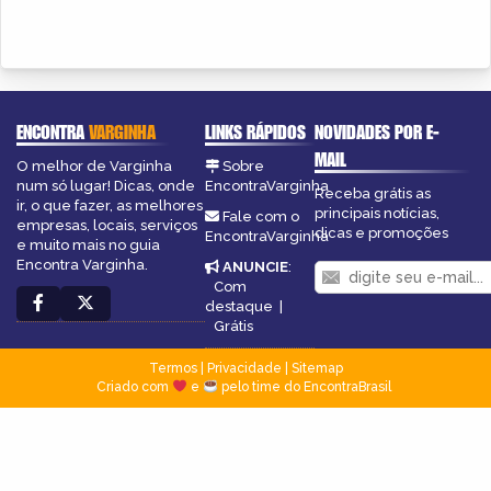
ENCONTRA
VARGINHA
LINKS RÁPIDOS
NOVIDADES POR E-
MAIL
O melhor de Varginha
Sobre
num só lugar! Dicas, onde
EncontraVarginha
Receba grátis as
ir, o que fazer, as melhores
principais notícias,
Fale com o
empresas, locais, serviços
dicas e promoções
EncontraVarginha
e muito mais no guia
Encontra Varginha.
ANUNCIE
:
Com
destaque
|
Grátis
Termos
|
Privacidade
|
Sitemap
Criado com
e
pelo time do EncontraBrasil