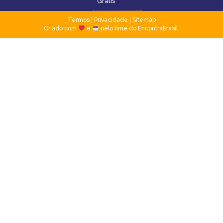
Grátis
Termos
|
Privacidade
|
Sitemap
Criado com
e
pelo time do EncontraBrasil