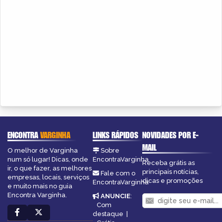
ENCONTRA
VARGINHA
LINKS RÁPIDOS
NOVIDADES POR E-
MAIL
O melhor de Varginha
Sobre
num só lugar! Dicas, onde
EncontraVarginha
Receba grátis as
ir, o que fazer, as melhores
principais notícias,
Fale com o
empresas, locais, serviços
dicas e promoções
EncontraVarginha
e muito mais no guia
Encontra Varginha.
ANUNCIE
:
Com
destaque
|