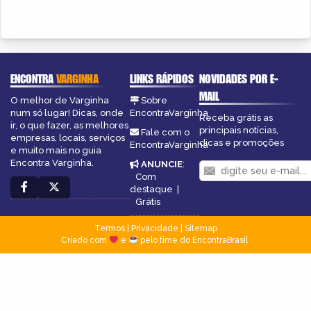
ENCONTRA
VARGINHA
LINKS RÁPIDOS
NOVIDADES POR E-
MAIL
O melhor de Varginha
Sobre
num só lugar! Dicas, onde
EncontraVarginha
Receba grátis as
ir, o que fazer, as melhores
principais notícias,
Fale com o
empresas, locais, serviços
dicas e promoções
EncontraVarginha
e muito mais no guia
Encontra Varginha.
ANUNCIE
:
Com
destaque
|
Grátis
Termos
|
Privacidade
|
Sitemap
Criado com
e
pelo time do EncontraBrasil