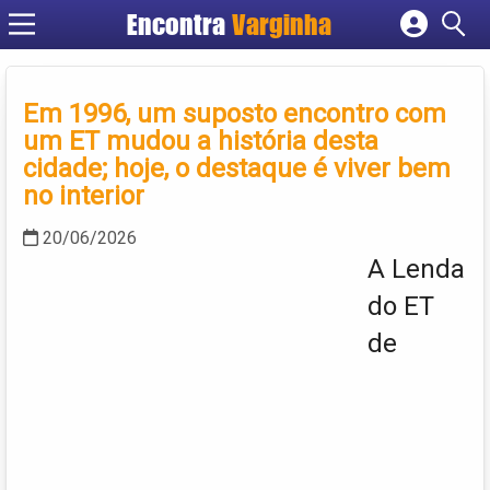
Encontra
Varginha
Cadastrar empresa
Fazer login
Em 1996, um suposto encontro com
Criar conta
um ET mudou a história desta
cidade; hoje, o destaque é viver bem
no interior
20/06/2026
A Lenda
do ET
de