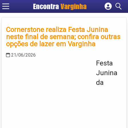
Encontra
Varginha
Cadastrar empresa
Fazer login
Cornerstone realiza Festa Junina
Criar conta
neste final de semana; confira outras
opções de lazer em Varginha
21/06/2026
Festa
Junina
da