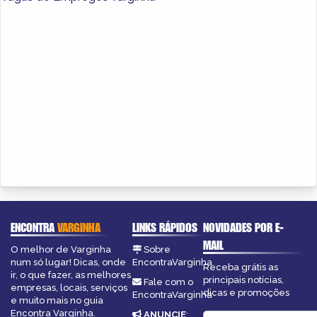
ENCONTRA
VARGINHA
LINKS RÁPIDOS
NOVIDADES POR E-
MAIL
O melhor de Varginha
Sobre
num só lugar! Dicas, onde
EncontraVarginha
Receba grátis as
ir, o que fazer, as melhores
principais notícias,
Fale com o
empresas, locais, serviços
dicas e promoções
EncontraVarginha
e muito mais no guia
Encontra Varginha.
ANUNCIE
: