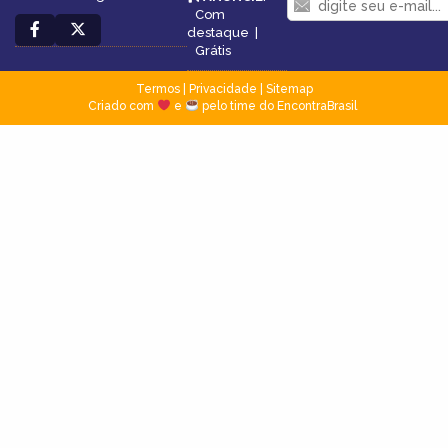
Com
destaque
|
Grátis
Termos
|
Privacidade
|
Sitemap
Criado com
e
pelo time do EncontraBrasil