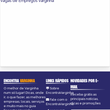
Vagas de Empregos Varginha
ENCONTRA
VARGINHA
LINKS RÁPIDOS
NOVIDADES POR E-
MAIL
O melhor de Varginha
Sobre
num só lugar! Dicas, onde
EncontraVarginha
Receba grátis as
ir, o que fazer, as melhores
principais notícias,
Fale com o
empresas, locais, serviços
dicas e promoções
EncontraVarginha
e muito mais no guia