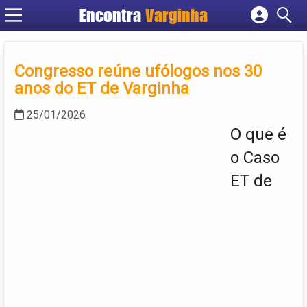
Encontra
Varginha
Cadastrar empresa
Fazer login
Congresso reúne ufólogos nos 30
Criar conta
anos do ET de Varginha
25/01/2026
O que é
o Caso
ET de