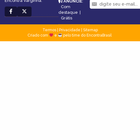
Encontra Varginha.
ANUNCIE
:
Com
destaque
|
Grátis
Termos
|
Privacidade
|
Sitemap
Criado com
e
pelo time do EncontraBrasil